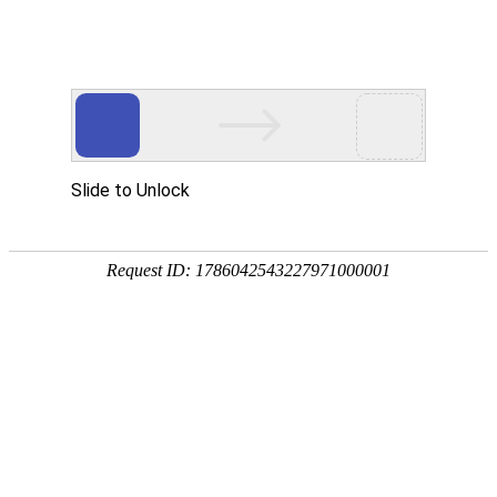
东阳市御临隆豪门体育国际官网有限公司！
新闻中心
招商加盟
专卖店展示
联系我们