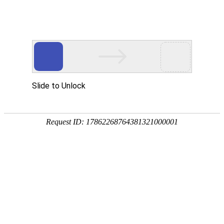
东阳市御临隆豪门体育国际官网有限公司！
新闻中心
招商加盟
专卖店展示
联系我们