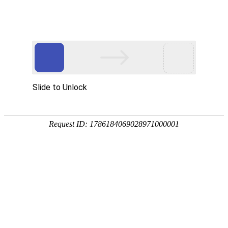
东阳市御临隆豪门体育国际官网有限公司！
新闻中心
招商加盟
专卖店展示
联系我们