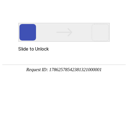
东阳市御临隆豪门体育国际官网有限公司！
新闻中心
招商加盟
专卖店展示
联系我们