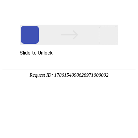
东阳市御临隆豪门体育国际官网有限公司！
新闻中心
招商加盟
专卖店展示
联系我们