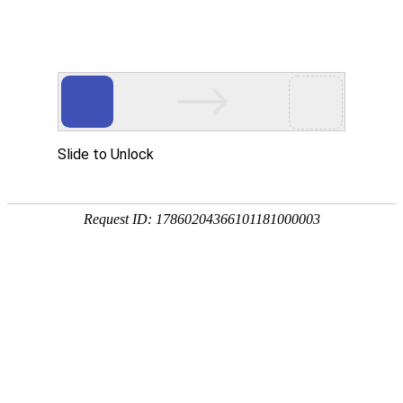
东阳市御临隆豪门体育国际官网有限公司！
新闻中心
招商加盟
专卖店展示
联系我们