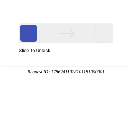
东阳市御临隆豪门体育国际官网有限公司！
新闻中心
招商加盟
专卖店展示
联系我们