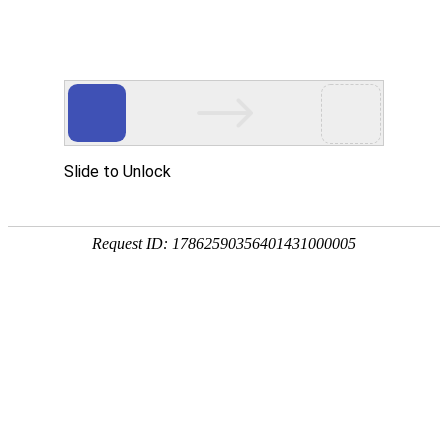
东阳市御临隆豪门体育国际官网有限公司！
新闻中心
招商加盟
专卖店展示
联系我们